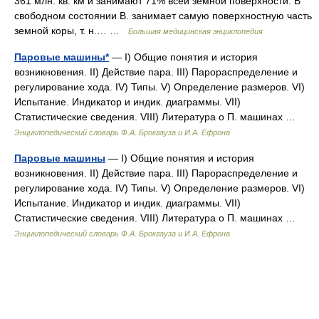
361 млн. кв. км и занимают 71% всей земной поверхности. В
свободном состоянии В. занимает самую поверхностную часть
земной коры, т. н.… …
Большая медицинская энциклопедия
Паровые машины*
— I) Общие понятия и история
возникновения. II) Действие пара. III) Парораспределение и
регулирование хода. IV) Типы. V) Определение размеров. VI)
Испытание. Индикатор и индик. диаграммы. VII)
Статистические сведения. VIII) Литература о П. машинах …
Энциклопедический словарь Ф.А. Брокгауза и И.А. Ефрона
Паровые машины
— I) Общие понятия и история
возникновения. II) Действие пара. III) Парораспределение и
регулирование хода. IV) Типы. V) Определение размеров. VI)
Испытание. Индикатор и индик. диаграммы. VII)
Статистические сведения. VIII) Литература о П. машинах …
Энциклопедический словарь Ф.А. Брокгауза и И.А. Ефрона